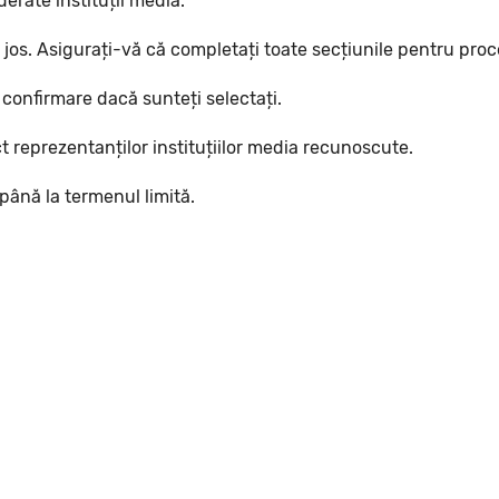
erate instituții media.
 jos. Asigurați-vă că completați toate secțiunile pentru pro
 confirmare dacă sunteți selectați.
t reprezentanților instituțiilor media recunoscute.
 până la termenul limită.