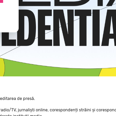
reditarea de presă.
radio/TV, jurnaliști online, corespondenți străini și corespond