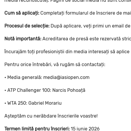
media recunoscute). Pagini de social media nu sunt consid
Cum să aplicați:
Completați formularul de înscriere de mai
Procesul de selecție:
După aplicare, veți primi un email de
Notă importantă:
Acreditarea de presă este rezervată stric
Încurajăm toți profesioniștii din media interesați să aplice
Pentru orice întrebări, vă rugăm să contactați:
•⁠ ⁠Media generală: media@iasiopen.com
•⁠ ⁠ATP Challenger 100: Narcis Pohoață
•⁠ ⁠WTA 250: Gabriel Morariu
Așteptăm cu nerăbdare înscrierile voastre!
Termen limită pentru înscrieri:
15 iunie 2026