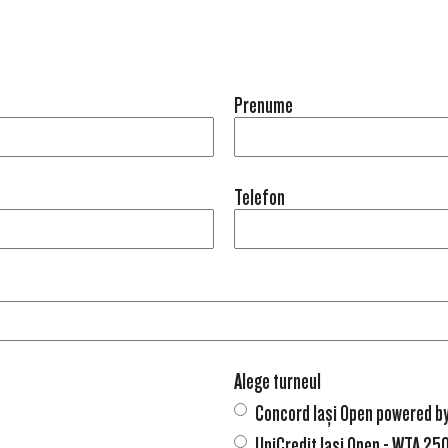
Prenume
Telefon
Alege turneul
Concord Iași Open powered b
UniCredit Iasi Open - WTA 25