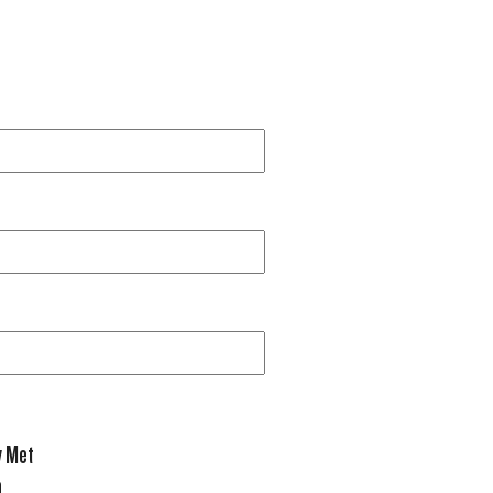
y Met
0