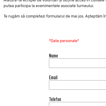
Alătură-te echipei de voluntari și obține acces în culisele t
putea participa la evenimentele asociate turneului.
Te rugăm să completezi formularul de mai jos. Așteptăm în
*Date personale*
Nume
Email
Telefon