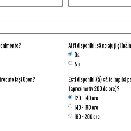
 evenimente?
Ai fi disponibil să ne ajuți și în
Da
Nu
e trecute Iași Open?
Ești disponibil(ă) să te implici 
(aproximativ 200 de ore)?
120 - 140 ore
140 - 180 ore
180 - 200 ore