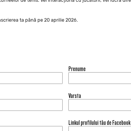
urneelor de tenis. Vei interacționa cu jucătorii, vei lucra dir
scrierea ta până pe 20 aprilie 2026.
Prenume
Varsta
Linkul profilului tău de Facebook