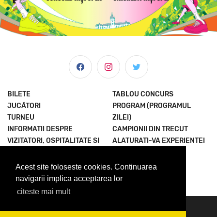
BILETE
TABLOU CONCURS
JUCĂTORI
PROGRAM (PROGRAMUL
TURNEU
ZILEI)
INFORMATII DESPRE
CAMPIONII DIN TRECUT
VIZITATORI, OSPITALITATE SI
ALATURATI-VA EXPERIENTEI
MULTE ALTELE
TERMENI SI CONDITII
ȘTIRI & MEDIA
POLITICA
Acest site foloseste cookies. Continuarea
DESPRE NOI
CONFIDENTIALITATE
navigarii implica acceptarea lor
citeste mai mult
© 2023 Concord Iasi Open powered by Met.
contact@iasiopen.com