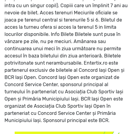
intra cu un singur copil). Copiii care un împlinit 7 ani au
nevoie de bilet.
Acces terenuri
Meciurile oficiale se
joaca pe terenul central si terenurile 5 si 6. Biletul de
acces la turneu ofera si acces la terenul 5 in limita
locurilor disponibile.
Info Bilete
Biletele sunt puse în
vânzare pe zile, nu pe meciuri. Amânarea sau
continuarea unui meci în ziua următoare nu permite
accesul în baza biletului din ziua anterioară.
Biletele
potrivitonate sunt nerambursabile. Entertix.ro este
partenerul exclusiv de biletele al Concord Iași Open și
BCR Iași Open.
Concord Iași Open este organizat de
Concord Service Center, sponsorul principal al
turneului în parteneriat cu Asociația Club Sportiv Iași
Open și Primăria Municipiului Iași.
BCR Iași Open este
organizat de Asociația Club Sportiv Iași Open în
parteneriat cu Concord Service Center și Primăria
Municipiului Iași. Sponsorul principal este BCR.