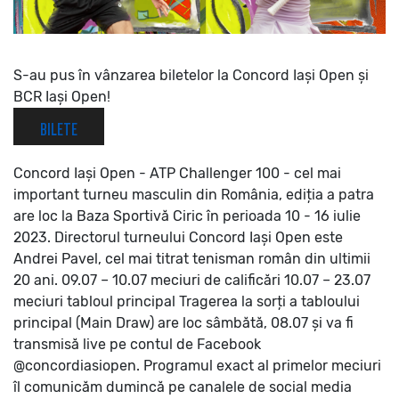
S-au pus în vânzarea biletelor la Concord Iași Open și
BCR Iași Open!
BILETE
Concord Iași Open - ATP Challenger 100 - cel mai
important turneu masculin din România, ediția a patra
are loc la Baza Sportivă Ciric în perioada 10 - 16 iulie
2023. Directorul turneului Concord Iași Open este
Andrei Pavel, cel mai titrat tenisman român din ultimii
20 ani.
09.07 – 10.07 meciuri de calificări
10.07 – 23.07
meciuri tabloul principal
Tragerea la sorți a tabloului
principal (Main Draw) are loc sâmbătă, 08.07 și va fi
transmisă live pe contul de Facebook
@concordiasiopen.
Programul exact al primelor meciuri
îl comunicăm dumincă pe canalele de social media