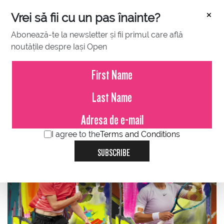
×
Vrei să fii cu un pas înainte?
Abonează-te la newsletter și fii primul care află
noutățile despre Iași Open
APRIL 03, 2023
Biletele sunt disponibile pe
Entertix.ro
I agree to the
Terms and Conditions
SUBSCRIBE