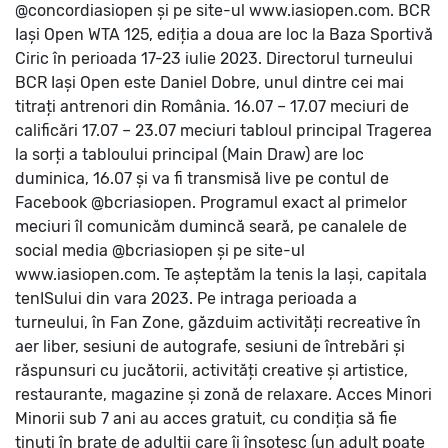
@concordiasiopen și pe site-ul www.iasiopen.com.
BCR
Iași Open WTA 125, ediția a doua are loc la Baza Sportivă
Ciric în perioada 17-23 iulie 2023. Directorul turneului
BCR Iași Open este Daniel Dobre, unul dintre cei mai
titrați antrenori din România.
16.07 – 17.07 meciuri de
calificări
17.07 – 23.07 meciuri tabloul principal
Tragerea
la sorți a tabloului principal (Main Draw) are loc
duminica, 16.07 și va fi transmisă live pe contul de
Facebook @bcriasiopen.
Programul exact al primelor
meciuri îl comunicăm dumincă seară, pe canalele de
social media @bcriasiopen și pe site-ul
www.iasiopen.com.
Te așteptăm la tenis la Iași, capitala
tenISului din vara 2023.
Pe intraga perioada a
turneului, în Fan Zone, găzduim activități recreative în
aer liber, sesiuni de autografe, sesiuni de întrebări și
răspunsuri cu jucătorii, activități creative și artistice,
restaurante, magazine și zonă de relaxare.
Acces Minori
Minorii sub 7 ani au acces gratuit, cu condiția să fie
ținuți în brațe de adulții care îi însoțesc (un adult poate