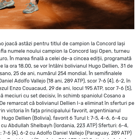
o joacă astăzi pentru titlul de campion la Concord Iași
afla numele noului campion la Concord Iași Open, turneu
ro. În marea finală a celei de-a cincea ediții, programată
 la ora 18.00, se vor întâlni bolivianul Hugo Dellien, 31 de
Cosano, 25 de ani, numărul 254 mondial.
În semifinalele
iel Adolfo Vallejo (18 ani, 289 ATP), scor 7-6 (4), 6-2, în
ezul Enzo Couacaud, 29 de ani, locul 195 ATP, scor 7-6 (5),
uă meciuri cu set decisiv, în schimb spaniolul Cosano a
De remarcat că bolivianul Dellien l-a eliminat în sferturi pe
n victoria în fața principalului favorit, argentinianul
:
Hugo Dellien (Bolivia), favorit 6
Turul I: 7-5, 4-6, 6-4 cu
 cu Abdullah Shelbayh (Iordania, 223 ATP)
Sferturi: 6-4,
 7-6 (4), 6-2 cu Adolfo Daniel Vallejo (Paraguay, 289 ATP)