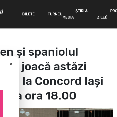
ȘTIRI &
PR
IVĂ
BILETE
TURNEU
MEDIA
ZILEI)
en și spaniolul
ano joacă astăzi
×
pion la Concord Iași
pe la ora 18.00