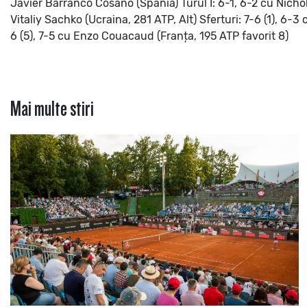
Javier Barranco Cosano (Spania)
Turul I: 6-1, 6-2 cu Nich
Vitaliy Sachko (Ucraina, 281 ATP, Alt)
Sferturi: 7-6 (1), 6-
6 (5), 7-5 cu Enzo Couacaud (Franța, 195 ATP favorit 8)
Mai multe stiri