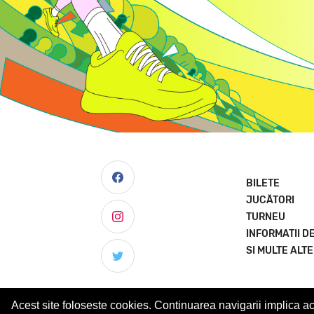
BILETE
JUCĂTORI
TURNEU
INFORMATII DE
SI MULTE ALT
Acest site foloseste cookies. Continuarea navigarii implica a
© 2023 Concord Iasi Open powered by Met.