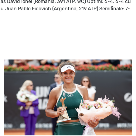
olas David Ionel (România, 391 ATP, WC)
Optimi: 6-4, 6-4 cu
3 cu Juan Pablo Ficovich (Argentina, 219 ATP)
Semifinale: 7-