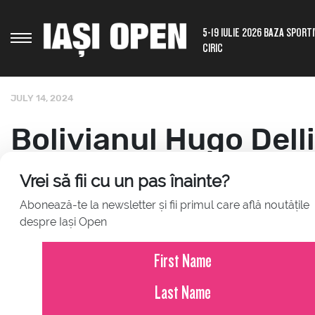
5-19 IULIE 2026 BAZA SPORT
CIRIC
JULY 14, 2024
Bolivianul Hugo Delli
Javier Barranco Cos
Vrei să fii cu un pas înainte?
Abonează-te la newsletter și fii primul care află noutățile
pentru titlul de cam
despre Iași Open
Open. Finala va înce