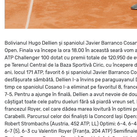
Bolivianul Hugo Dellien și spaniolul Javier Barranco Cosan
Open. Finala va începe la ora 18.00
În această seară vom 
ATP Challenger 100 dotat cu premii totale de 120.950 de eu
pe Terenul Central de la Baza Sportivă Ciric, cu începere de
ani, locul 171 ATP, favorit 6 și spaniolul Javier Barranco 
desfășurate sâmbătă, Dellien l-a învins pe paraguayanul Dan
timp ce spaniolul Cosano l-a eliminat pe favoritul 8, franc
7-5.
Pentru a ajunge în finală, Dellien a avut nevoie de do
câștigat toate cele patru dueluri fără să piardă vreun set.
francezul Royer, cel care dădea marea lovitură în optimi pri
Carabelli.
Parcursul celor doi finaliști la Concord Iași Open
Robert Strombachs (Austria, 452 ATP, LL)
Optimi: 6-4, 6-4
6-7 (5), 6-3 cu Valentin Royer (Franța, 204 ATP)
Semifinale: