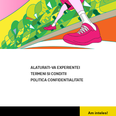
ALATURATI-VA EXPERIENTEI
TERMENI SI CONDITII
POLITICA CONFIDENTIALITATE
Am inteles!
contact@iasiopen.com
media@iasiopen.com