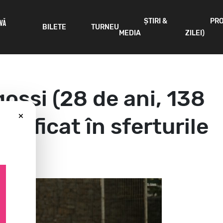
ȘTIRI &
PR
IVĂ
BILETE
TURNEU
MEDIA
ZILEI)
ossi (28 de ani, 138
×
calificat în sferturile