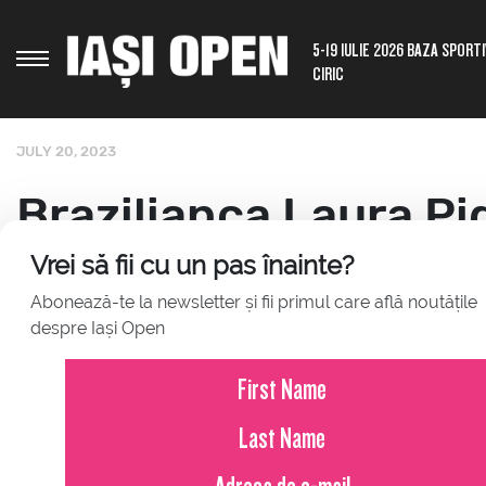
5-19 IULIE 2026 BAZA SPORT
CIRIC
JULY 20, 2023
Brazilianca Laura Pig
WTA), favorită 7, s-a 
Vrei să fii cu un pas înainte?
Abonează-te la newsletter și fii primul care află noutățile
de finală
despre Iași Open