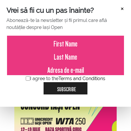
×
Vrei să fii cu un pas înainte?
Abonează-te la newsletter și fii primul care află
noutățile despre Iași Open
JUNE 07, 2022
Conferinta de Presa / BCR Iasi
Open
I agree to the
Terms and Conditions
SUBSCRIBE