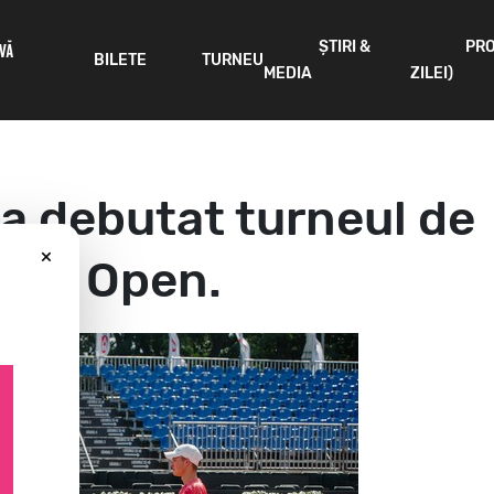
ȘTIRI &
PR
IVĂ
BILETE
TURNEU
MEDIA
ZILEI)
a debutat turneul de
×
 Iași Open.