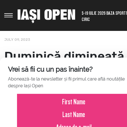
5-19 IULIE 2026 BAZA SPORT
CIRIC
JULY 09, 2023
Duminică dimineață 
calificări la Concord
Vrei să fii cu un pas înainte?
Abonează-te la newsletter și fii primul care află noutățile
despre Iași Open