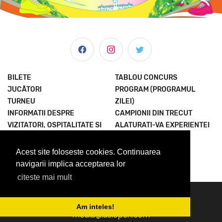
BILETE
TABLOU CONCURS
JUCĂTORI
PROGRAM (PROGRAMUL
TURNEU
ZILEI)
INFORMATII DESPRE
CAMPIONII DIN TRECUT
VIZITATORI, OSPITALITATE SI
ALATURATI-VA EXPERIENTEI
MULTE ALTELE
TERMENI SI CONDITII
ȘTIRI & MEDIA
POLITICA
Acest site foloseste cookies. Continuarea
DESPRE NOI
CONFIDENTIALITATE
navigarii implica acceptarea lor
citeste mai mult
© 2023 Concord Iasi Open powered by Met.
contact@iasiopen.com
Am inteles!
media@iasiopen.com