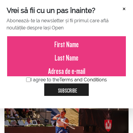
×
Vrei să fii cu un pas înainte?
Abonează-te la newsletter și fii primul care află
noutățile despre Iași Open
JULY 18, 2023
Ieșeanca Andreea Prisăcariu s-a
calificat în premieră în optimile
de finală ale turneului BCR Iași
Open!
I agree to the
Terms and Conditions
SUBSCRIBE