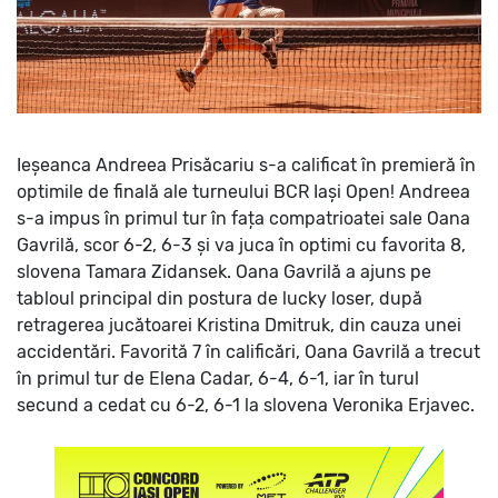
Ieșeanca Andreea Prisăcariu s-a calificat în premieră în
optimile de finală ale turneului BCR Iași Open!
Andreea
s-a impus în primul tur în fața compatrioatei sale Oana
Gavrilă, scor 6-2, 6-3 și va juca în optimi cu favorita 8,
slovena Tamara Zidansek.
Oana Gavrilă a ajuns pe
tabloul principal din postura de lucky loser, după
retragerea jucătoarei Kristina Dmitruk, din cauza unei
accidentări.
Favorită 7 în calificări, Oana Gavrilă a trecut
în primul tur de Elena Cadar, 6-4, 6-1, iar în turul
secund a cedat cu 6-2, 6-1 la slovena Veronika Erjavec.