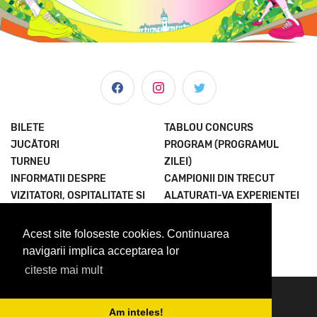
BILETE
TABLOU CONCURS
JUCĂTORI
PROGRAM (PROGRAMUL
TURNEU
ZILEI)
INFORMATII DESPRE
CAMPIONII DIN TRECUT
VIZITATORI, OSPITALITATE SI
ALATURATI-VA EXPERIENTEI
MULTE ALTELE
TERMENI SI CONDITII
ȘTIRI & MEDIA
POLITICA
Acest site foloseste cookies. Continuarea
DESPRE NOI
CONFIDENTIALITATE
navigarii implica acceptarea lor
citeste mai mult
© 2023 Concord Iasi Open powered by Met.
contact@iasiopen.com
Am inteles!