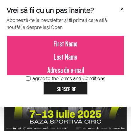
×
Vrei să fii cu un pas înainte?
Abonează-te la newsletter și fii primul care află
noutățile despre Iași Open
JUNE 23, 2025
În 17 zile începe Concord Iași
Open 2025!
I agree to the
Terms and Conditions
SUBSCRIBE