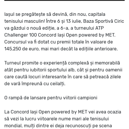
Iașul se pregătește să devină, din nou, capitala
tenisului masculin!
Între 6 și 13 iulie, Baza Sportivă Ciric
va găzdui o nouă ediție, a 6-a, a turneului ATP
Challenger 100
Concord Iași Open powered by MET
.
Concursul va fi dotat cu premii totale în valoare de
145.250 de euro
, mai mari decât la edițiile anterioare.
Turneul promite o experiență complexă și memorabilă
atât pentru iubitorii sportului alb, cât și pentru oamenii
care caută locuri interesante în care să petreacă zilele
de vară împreună cu ceilalți.
O rampă de lansare pentru viitorii campioni
La Concord Iași Open powered by MET vei avea ocazia
să vezi la lucru viitoarele nume mari ale tenisului
mondial, mulți dintre ei deja recunoscuți pe scena