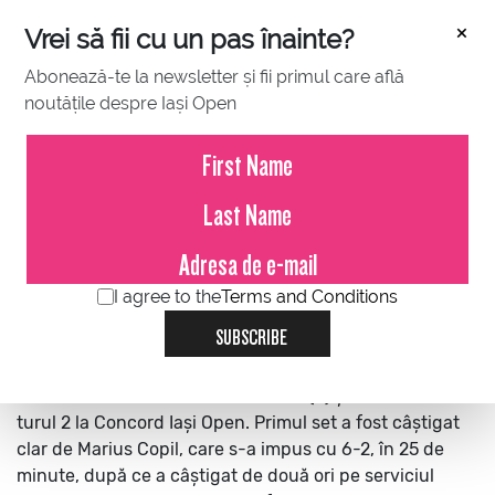
×
Vrei să fii cu un pas înainte?
Abonează-te la newsletter și fii primul care află
noutățile despre Iași Open
JULY 12, 2022
Marius Copil s-a calificat în turul
2
I agree to the
Terms and Conditions
Jucătorul român Marius Copil, locul 330 ATP, l-a învins,
SUBSCRIBE
marți seară, în ultimul meci de pe arena centrală a
Bazei Sportive Ciric, pe ucraineanul Oleg Prihodko,
numărul 351 mondial, scor 6-2, 7-6 (3) și s-a calificat în
turul 2 la Concord Iași Open.
Primul set a fost câștigat
clar de Marius Copil, care s-a impus cu 6-2, în 25 de
minute, după ce a câștigat de două ori pe serviciul