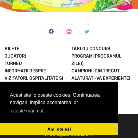
BILETE
TABLOU CONCURS
JUCĂTORI
PROGRAM (PROGRAMUL
TURNEU
ZILEI)
INFORMATII DESPRE
CAMPIONII DIN TRECUT
VIZITATORI, OSPITALITATE SI
ALATURATI-VA EXPERIENTEI
MULTE ALTELE
TERMENI SI CONDITII
ȘTIRI & MEDIA
POLITICA
Acest site foloseste cookies. Continuarea
DESPRE NOI
CONFIDENTIALITATE
navigarii implica acceptarea lor
citeste mai mult
© 2023 Concord Iasi Open powered by Met.
contact@iasiopen.com
Am inteles!
media@iasiopen.com