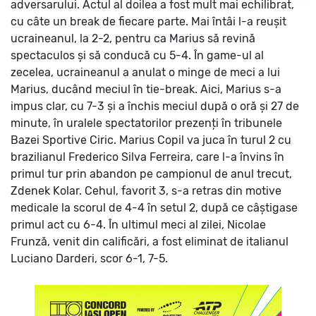
adversarului.
Actul al doilea a fost mult mai echilibrat,
cu câte un break de fiecare parte. Mai întâi l-a reușit
ucraineanul, la 2-2, pentru ca Marius să revină
spectaculos și să conducă cu 5-4. În game-ul al
zecelea, ucraineanul a anulat o minge de meci a lui
Marius, ducând meciul în tie-break. Aici, Marius s-a
impus clar, cu 7-3 și a închis meciul după o oră și 27 de
minute, în uralele spectatorilor prezenți în tribunele
Bazei Sportive Ciric.
Marius Copil va juca în turul 2 cu
brazilianul Frederico Silva Ferreira, care l-a învins în
primul tur prin abandon pe campionul de anul trecut,
Zdenek Kolar. Cehul, favorit 3, s-a retras din motive
medicale la scorul de 4-4 în setul 2, după ce câștigase
primul act cu 6-4.
În ultimul meci al zilei, Nicolae
Frunză, venit din calificări, a fost eliminat de italianul
Luciano Darderi, scor 6-1, 7-5.