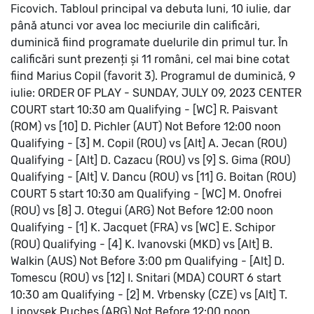
Ficovich.
Tabloul principal va debuta luni, 10 iulie, dar
până atunci vor avea loc meciurile din calificări,
duminică fiind programate duelurile din primul tur.
În
calificări sunt prezenți și 11 români, cel mai bine cotat
fiind Marius Copil (favorit 3).
Programul de duminică, 9
iulie:
ORDER OF PLAY - SUNDAY, JULY 09, 2023
CENTER
COURT start 10:30 am
Qualifying - [WC] R. Paisvant
(ROM) vs [10] D. Pichler (AUT)
Not Before 12:00 noon
Qualifying - [3] M. Copil (ROU) vs [Alt] A. Jecan (ROU)
Qualifying - [Alt] D. Cazacu (ROU) vs [9] S. Gima (ROU)
Qualifying - [Alt] V. Dancu (ROU) vs [11] G. Boitan (ROU)
COURT 5 start 10:30 am
Qualifying - [WC] M. Onofrei
(ROU) vs [8] J. Otegui (ARG)
Not Before 12:00 noon
Qualifying - [1] K. Jacquet (FRA) vs [WC] E. Schipor
(ROU)
Qualifying - [4] K. Ivanovski (MKD) vs [Alt] B.
Walkin (AUS)
Not Before 3:00 pm
Qualifying - [Alt] D.
Tomescu (ROU) vs [12] I. Snitari (MDA)
COURT 6 start
10:30 am
Qualifying - [2] M. Vrbensky (CZE) vs [Alt] T.
Lipovsek Puches (ARG)
Not Before 12:00 noon