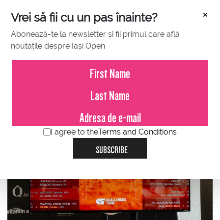
×
Vrei să fii cu un pas înainte?
Abonează-te la newsletter și fii primul care află
noutățile despre Iași Open
JULY 08, 2023
S-a tras la sorți tabloul principal!
I agree to the
Terms and Conditions
SUBSCRIBE