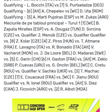
Qualifying - L. Bocchi (ITA) vs [7] S. Purtseladze (GEO)
Qualifying - [6] [Alt] A. Chepelev vs [WC] D. Uta (ROM)
Qualifying - [5] A. Marti Pujolras (ESP) vs M. Zukas (ARG)
Meciurile de pe tabloul principal – Turul 1
[1] [WC] B.
Zapata Miralles (ESP) vs. A. Dougaz (TUN)
D. Svrcina
(CZE) vs. Qualifier
J. Mensik (CZE) vs. Qualifier
Qualifier
vs. [8] Z. Kolar (CZE)
[4] Z. Piros (HUN) vs. T. Atmane
(FRA)
E. Lavagno (ITA) vs. R. Bonadio (ITA)
[Alt] V.
Vacherot (MON) vs. J. De Loore (BEL)
D. Madaras (SWE)
vs. [5] C. Garin (CHI)
[6] H. Gaston (FRA) vs. [Alt] M. Zekic
(SRB)
P. Cuevas (URU) vs. G. Onclin (BEL)
[WC] C. Cretu
(ROU) vs. Qualifier
V. Sachko (UKR) vs. [3] T. Machac
(CZE)
[7] E. Couacaud (FRA) vs. [WC] F. Jianu (ROU)
Qualifier vs. N. Ionel (ROU)
Qualifier vs. [Alt] S. Diez
(CAN)
J. Ficovich (ARG) vs. [2] R. Albot (MDA)