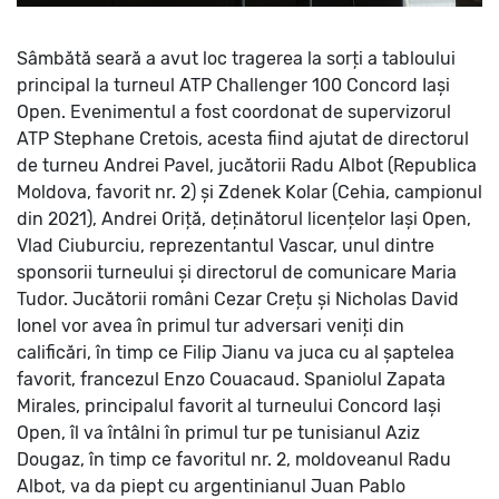
Sâmbătă seară a avut loc tragerea la sorți a tabloului
principal la turneul ATP Challenger 100 Concord Iași
Open. Evenimentul a fost coordonat de supervizorul
ATP Stephane Cretois, acesta fiind ajutat de directorul
de turneu Andrei Pavel, jucătorii Radu Albot (Republica
Moldova, favorit nr. 2) și Zdenek Kolar (Cehia, campionul
din 2021), Andrei Oriță, deținătorul licențelor Iași Open,
Vlad Ciuburciu, reprezentantul Vascar, unul dintre
sponsorii turneului și directorul de comunicare Maria
Tudor.
Jucătorii români Cezar Crețu și Nicholas David
Ionel vor avea în primul tur adversari veniți din
calificări, în timp ce Filip Jianu va juca cu al șaptelea
favorit, francezul Enzo Couacaud.
Spaniolul Zapata
Mirales, principalul favorit al turneului Concord Iași
Open, îl va întâlni în primul tur pe tunisianul Aziz
Dougaz, în timp ce favoritul nr. 2, moldoveanul Radu
Albot, va da piept cu argentinianul Juan Pablo