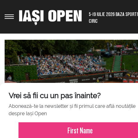
5-19 IULIE 2026 BAZA SPORT
CIRIC
Vrei să fii cu un pas înainte?
Abonează-te la newsletter și fii primul care află noutățile
JULY 23, 2026
despre Iași Open
Comunicat de presă – Iași Ope