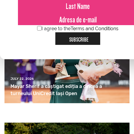
I agree to the
Terms and Conditions
SUBSCRIBE
JULY 22, 2026
Mayar Sherif a câștigat ediția a cincea a
turneului UniCredit Iași Open