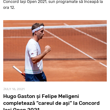
Concord Iași Open 2021, sun programate să înceapă la
ora 12.
JULY 16, 2021
Hugo Gaston și Felipe Meligeni
completează ”careul de ași” la Concord
Iași Open 2021