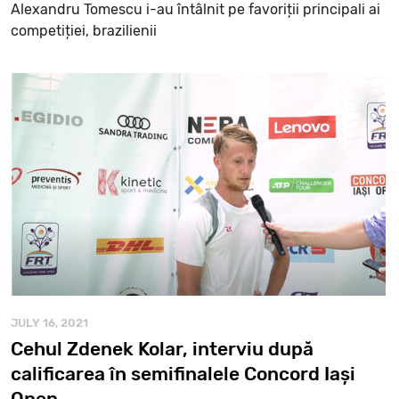
Alexandru Tomescu i-au întâlnit pe favoriții principali ai
competiției, brazilienii
JULY 16, 2021
Cehul Zdenek Kolar, interviu după
calificarea în semifinalele Concord Iași
Open