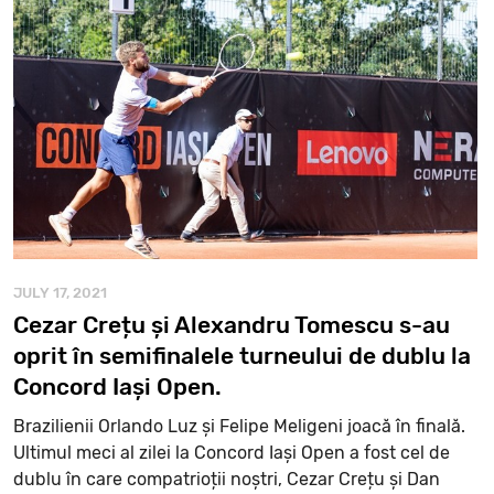
JULY 17, 2021
Cezar Crețu și Alexandru Tomescu s-au
oprit în semifinalele turneului de dublu la
Concord Iași Open.
Brazilienii Orlando Luz și Felipe Meligeni joacă în finală.
Ultimul meci al zilei la Concord Iași Open a fost cel de
dublu în care compatrioții noștri, Cezar Crețu și Dan