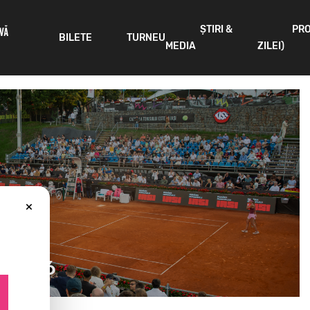
ȘTIRI &
PR
IVĂ
BILETE
TURNEU
MEDIA
ZILEI)
×
n 2026