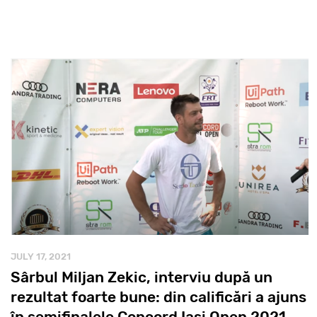
JULY 17, 2021
Sârbul Miljan Zekic, interviu după un
rezultat foarte bune: din calificări a ajuns
în semifinalele Concord Iași Open 2021