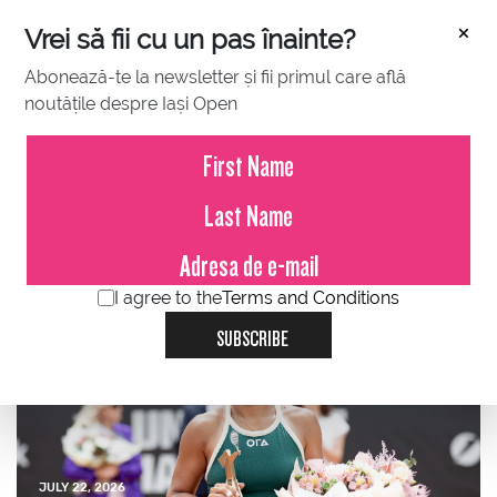
×
Vrei să fii cu un pas înainte?
Abonează-te la newsletter și fii primul care află
noutățile despre Iași Open
JULY 23, 2026
Comunicat de presă – Iași
Open 2026
I agree to the
Terms and Conditions
SUBSCRIBE
JULY 22, 2026