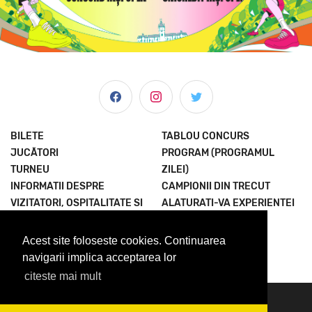
BILETE
TABLOU CONCURS
JUCĂTORI
PROGRAM (PROGRAMUL
TURNEU
ZILEI)
INFORMATII DESPRE
CAMPIONII DIN TRECUT
VIZITATORI, OSPITALITATE SI
ALATURATI-VA EXPERIENTEI
MULTE ALTELE
TERMENI SI CONDITII
ȘTIRI & MEDIA
POLITICA
Acest site foloseste cookies. Continuarea
DESPRE NOI
CONFIDENTIALITATE
navigarii implica acceptarea lor
citeste mai mult
© 2023 Concord Iasi Open powered by Met.