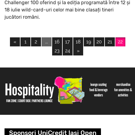
Challenger 100 oferind și la ediția programată între 12 și
18 iulie wild-card-uri celor mai bine clasați tineri
jucători români.
«
1
2
...
16
17
18
19
20
21
22
23
24
»
Sponsori UniCredit Iasi Open