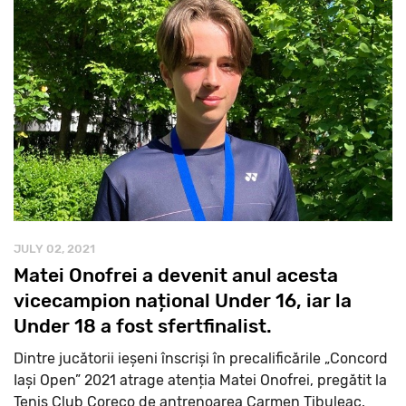
JULY 02, 2021
Matei Onofrei a devenit anul acesta
vicecampion național Under 16, iar la
Under 18 a fost sfertfinalist.
Dintre jucătorii ieșeni înscriși în precalificările „Concord
Iași Open” 2021 atrage atenția Matei Onofrei, pregătit la
Tenis Club Coreco de antrenoarea Carmen Țibuleac.