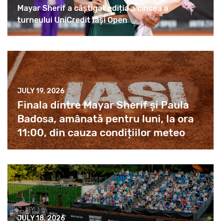
Mayar Sherif a câștigat ediția a cincea a
turneului UniCredit Iași Open
JULY 19, 2026
Finala dintre Mayar Sherif și Paula
Badosa, amânată pentru luni, la ora
11:00, din cauza condițiilor meteo
JULY 18, 2026