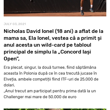
JULY 03, 2021
Nicholas David Ionel (18 ani) a aflat de la
mama sa, Ela Ionel, vestea că a primit și
anul acesta un wild-card pe tabloul
principal de simplu la „Concord Iași
Open”,
Era plecat, singur, la două turnee, fiind săptămâna
aceasta în Polonia după ce în cea trecută jucase în
Elveția, ambele competiții fiind ITF-uri de 25.000 de
dolari.
„Anul trecut am participat pentru prima dată la un
Challenger mai mare de 50.000 de euro