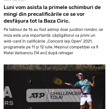
JULY 04, 2021
Luni vom asista la primele schimburi de
mingi din precalificările ce se vor
desfășura tot la Baza Ciric.
Pe tabloul de 16 au fost admiși doar jucători români, iar
miza este una importantă: câștigătorul va primi un
wild-card în calificările „Concord Iași Open” 2021,
programate pe 11 și 12 iulie. Mezinul competiției va fi
Matei Varbanciu (14 ani) după retrager