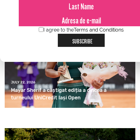
I agree to the
Terms and Conditions
SUBSCRIBE
JULY 22, 2026
Mayar Sherif a câștigat ediția a cincea a
turneului UniCredit Iași Open