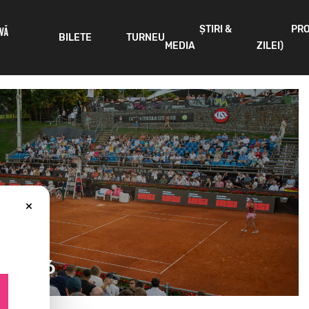
ȘTIRI &
PR
IVĂ
BILETE
TURNEU
MEDIA
ZILEI)
×
n 2026