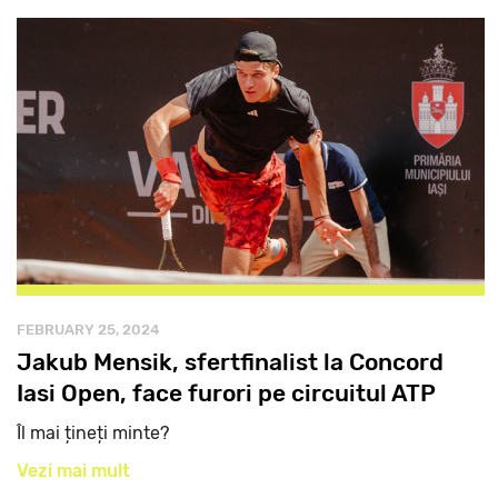
FEBRUARY 25, 2024
Jakub Mensik, sfertfinalist la Concord
Iasi Open, face furori pe circuitul ATP
Îl mai țineți minte?
Vezi mai mult