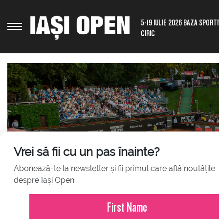
5-19 IULIE 2026 BAZA SPORT
CIRIC
Vrei să fii cu un pas înainte?
Abonează-te la newsletter și fii primul care află noutățile
JULY 23, 2026
despre Iași Open
Comunicat de presă – Iași Ope