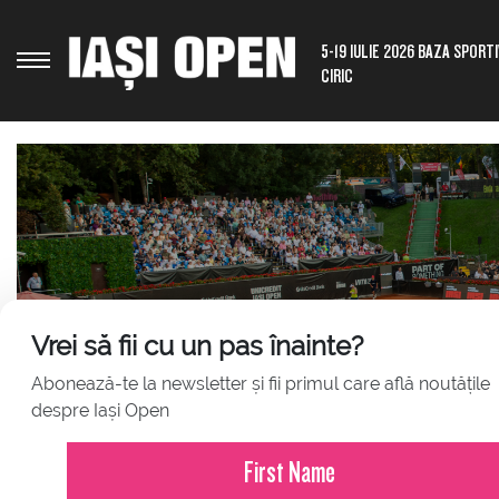
5-19 IULIE 2026 BAZA SPORT
CIRIC
Vrei să fii cu un pas înainte?
Abonează-te la newsletter și fii primul care află noutățile
JULY 23, 2026
despre Iași Open
Comunicat de presă – Iași Ope