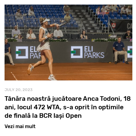
JULY 20, 2023
Tânăra noastră jucătoare Anca Todoni, 18
ani, locul 472 WTA, s-a oprit în optimile
de finală la BCR Iași Open
Vezi mai mult