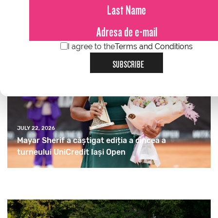
I agree to the
Terms and Conditions
SUBSCRIBE
JULY 22, 2026
Mayar Sherif a câștigat ediția a cincea a
turneului UniCredit Iași Open