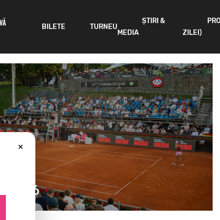
ȘTIRI &
PR
IVĂ
BILETE
TURNEU
MEDIA
ZILEI)
×
n 2026