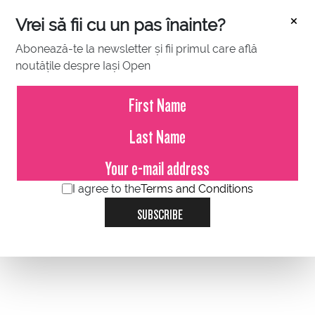
×
Vrei să fii cu un pas înainte?
IMPORTANT
Abonează-te la newsletter și fii primul care află
noutățile despre Iași Open
I agree to the
Terms and Conditions
SUBSCRIBE
BALL KIDS
VOLUNTEERS
MEDIA CREDENTIALS
ACCREDITATION REQUESTS