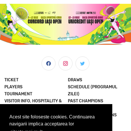
TICKET
DRAWS
PLAYERS
SCHEDULE (PROGRAMUL
TOURNAMENT
ZILEI)
VISITOR INFO, HOSPITALITY &
PAST CHAMPIONS
MORE
JOIN THE EXPERIENCE
NEWS & MEDIA
TERMS AND CONDITIONS
Acest site foloseste cookies. Continuarea
ABOUT US
PRIVACY POLICY
navigarii implica acceptarea lor