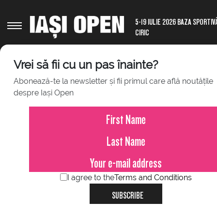
5-19 IULIE 2026 BAZA SPORTIV
CIRIC
Vrei să fii cu un pas înainte?
Abonează-te la newsletter și fii primul care află noutățile
ORDER OF PLAY - MONDAY, JULY 20, 
despre Iași Open
CENTER COURT
Start at 11:00
Mayar SHERIF (EGY)
vs
Paula BADOSA (ESP)
I agree to the
Terms and Conditions
SUBSCRIBE
Sponsors UniCredit Iasi Open